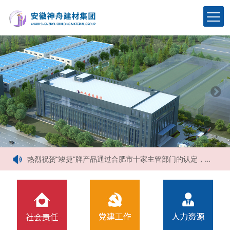
占据2016年安徽网格布市场，神舟以技术为先导，以质量求生存
安徽匀质防火保温板行业面临互联网将如何做更好
【喜报】热烈祝贺神舟建筑集团荣获2021年合肥市施工企业信用综合评定三项AAA信用等级
碳达峰、碳中和目标下建筑节能（75%）设计技术路线与策略现场座谈会走进合肥神舟建筑集团
热烈祝贺神舟集团生产的匀质改性防火保温板新配方产品试生产取得圆满成功
热烈祝贺“竣捷”牌产品通过合肥市十家主管部门的认定，成功列入《合肥市两创产品目录》
“竣捷”牌匀质改性防火保温板、耐碱玻璃纤维网格布、真石漆通过安徽省经济和信息化委员会的评审，荣获了安徽省新产品荣誉证书
热烈祝贺“竣捷”牌商标产品获得了安徽省著名商标及合肥市知名商标等荣誉称号
热烈祝贺“竣捷”牌保温材料荣获安徽名牌产品荣誉称号
截止2017年5月10日，神舟集团完成了安徽省六安市、芜湖市、滁州市、蚌埠市、安庆市、淮北市等多个市区的匀质板保温系统的备案
占据2016年安徽网格布市场，神舟以技术为先导，以质量求生存