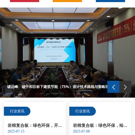
安徽匀质防火保温板行业面临互联网将如何做更好
【喜报】热烈祝贺神舟建筑集团荣获2021年合肥市施工企业信用综合评定三项AAA信用等级
碳达峰、碳中和目标下建筑节能（75%）设计技术路线与策略现场座谈会走进合肥神舟建筑集团
热烈祝贺神舟集团生产的匀质改性防火保温板新配方产品试生产取得圆满成功
热烈祝贺“竣捷”牌产品通过合肥市十家主管部门的认定，成功列入《合肥市两创产品目录》
“竣捷”牌匀质改性防火保温板、耐碱玻璃纤维网格布、真石漆通过安徽省经济和信息化委员会的评审，荣获了安徽省新产品荣誉证书
热烈祝贺“竣捷”牌商标产品获得了安徽省著名商标及合肥市知名商标等荣誉称号
热烈祝贺“竣捷”牌保温材料荣获安徽名牌产品荣誉称号
截止2017年5月10日，神舟集团完成了安徽省六安市、芜湖市、滁州市、蚌埠市、安庆市、淮北市等多个市区的匀质板保温系统的备案
占据2016年安徽网格布市场，神舟以技术为先导，以质量求生存
安徽匀质防火保温板行业面临互联网将如何做更好
碳达峰、碳中和目标下建筑节能（75%）设计技术路线与策略现场座谈会走进合肥神舟建筑集团
行业资讯
行业资讯
岩棉复合板：绿色环保，开启建筑保温新时代
岩棉复合板：绿色环保，绘就建筑保温新画卷
2025-07-15
2025-07-08