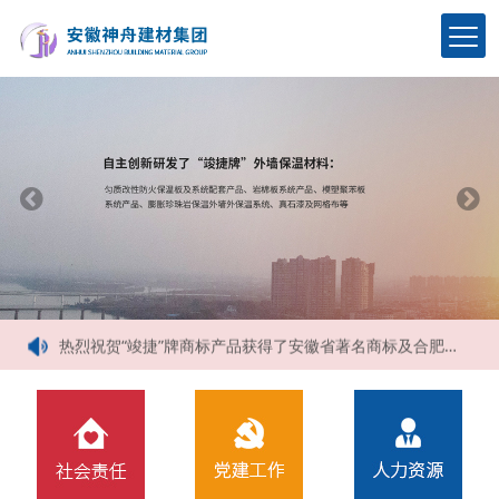
占据2016年安徽网格布市场，神舟以技术为先导，以质量求生存
安徽匀质防火保温板行业面临互联网将如何做更好
【喜报】热烈祝贺神舟建筑集团荣获2021年合肥市施工企业信用综合评定三项AAA信用等级
碳达峰、碳中和目标下建筑节能（75%）设计技术路线与策略现场座谈会走进合肥神舟建筑集团
热烈祝贺神舟集团生产的匀质改性防火保温板新配方产品试生产取得圆满成功
热烈祝贺“竣捷”牌产品通过合肥市十家主管部门的认定，成功列入《合肥市两创产品目录》
“竣捷”牌匀质改性防火保温板、耐碱玻璃纤维网格布、真石漆通过安徽省经济和信息化委员会的评审，荣获了安徽省新产品荣誉证书
热烈祝贺“竣捷”牌商标产品获得了安徽省著名商标及合肥市知名商标等荣誉称号
热烈祝贺“竣捷”牌保温材料荣获安徽名牌产品荣誉称号
截止2017年5月10日，神舟集团完成了安徽省六安市、芜湖市、滁州市、蚌埠市、安庆市、淮北市等多个市区的匀质板保温系统的备案
占据2016年安徽网格布市场，神舟以技术为先导，以质量求生存
安徽匀质防火保温板行业面临互联网将如何做更好
【喜报】热烈祝贺神舟建筑集团荣获2021年合肥市施工企业信用综合评定三项AAA信用等级