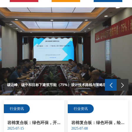
碳达峰、碳中和目标下建筑节能（75%）设计技术路线与策略现场座谈会走进合肥神舟建筑集团
热烈祝贺神舟集团生产的匀质改性防火保温板新配方产品试生产取得圆满成功
热烈祝贺“竣捷”牌产品通过合肥市十家主管部门的认定，成功列入《合肥市两创产品目录》
“竣捷”牌匀质改性防火保温板、耐碱玻璃纤维网格布、真石漆通过安徽省经济和信息化委员会的评审，荣获了安徽省新产品荣誉证书
热烈祝贺“竣捷”牌商标产品获得了安徽省著名商标及合肥市知名商标等荣誉称号
热烈祝贺“竣捷”牌保温材料荣获安徽名牌产品荣誉称号
截止2017年5月10日，神舟集团完成了安徽省六安市、芜湖市、滁州市、蚌埠市、安庆市、淮北市等多个市区的匀质板保温系统的备案
占据2016年安徽网格布市场，神舟以技术为先导，以质量求生存
安徽匀质防火保温板行业面临互联网将如何做更好
碳达峰、碳中和目标下建筑节能（75%）设计技术路线与策略现场座谈会走进合肥神舟建筑集团
行业资讯
行业资讯
岩棉复合板：绿色环保，开启建筑保温新时代
岩棉复合板：绿色环保，绘就建筑保温新画卷
2025-07-15
2025-07-08